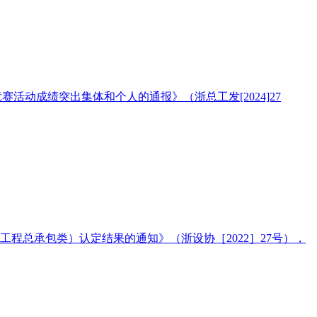
赛活动成绩突出集体和个人的通报》（浙总工发[2024]27
程总承包类）认定结果的通知》（浙设协［2022］27号），