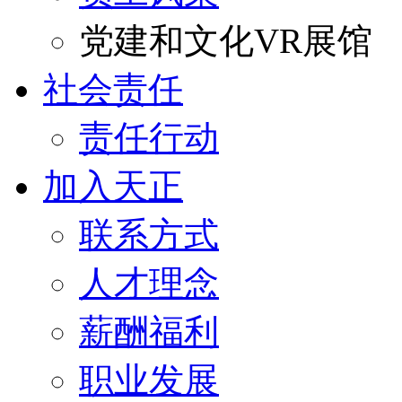
党建和文化VR展馆
社会责任
责任行动
加入天正
联系方式
人才理念
薪酬福利
职业发展