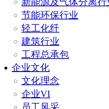
新能源及气体分离行
节能环保行业
轻工化纤
建筑行业
工程总承包
企业文化
文化理念
企业VI
员工风采