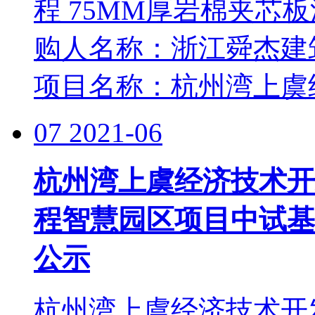
程 75MM厚岩棉夹芯
购人名称：浙江舜杰建
项目名称：杭州湾上虞经
07
2021-06
杭州湾上虞经济技术开
程智慧园区项目中试基
公示
杭州湾上虞经济技术开