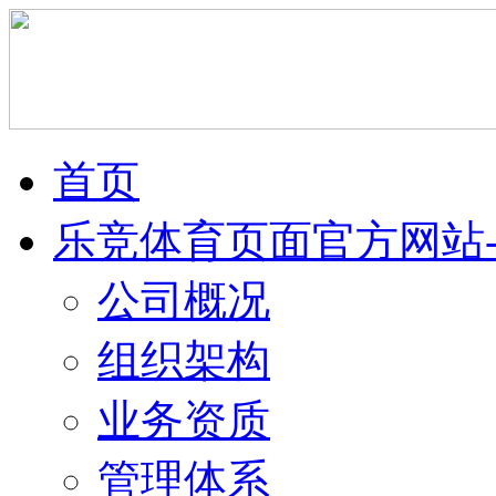
首页
乐竞体育页面官方网站-乐竞
公司概况
组织架构
业务资质
管理体系