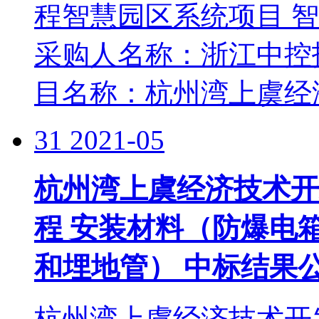
程智慧园区系统项目 
采购人名称：浙江中控
目名称：杭州湾上虞经济
31
2021-05
杭州湾上虞经济技术开
程 安装材料（防爆电
和埋地管） 中标结果
杭州湾上虞经济技术开