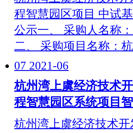
程智慧园区项目 中试
公示一、 采购人名称
二、 采购项目名称：杭州
07
2021-06
杭州湾上虞经济技术开
程智慧园区系统项目智
杭州湾上虞经济技术开