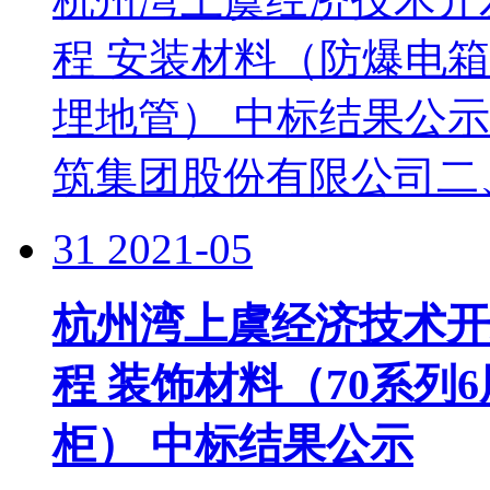
程 安装材料（防爆电
埋地管） 中标结果公
筑集团股份有限公司二、 
31
2021-05
杭州湾上虞经济技术开
程 装饰材料（70系列
柜） 中标结果公示