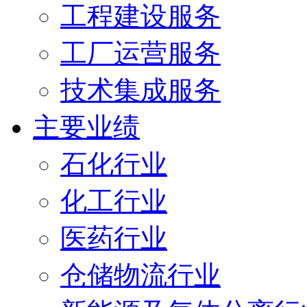
工程建设服务
工厂运营服务
技术集成服务
主要业绩
石化行业
化工行业
医药行业
仓储物流行业