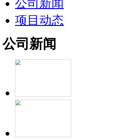
公司新闻
项目动态
公司新闻